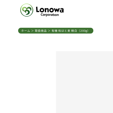
ホーム
＞ 取扱商品 ＞ 有機 粒はと麦 精白（200g）