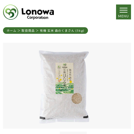
ホーム
＞ 取扱商品 ＞ 有機 玄米 森のくまさん (5kg)